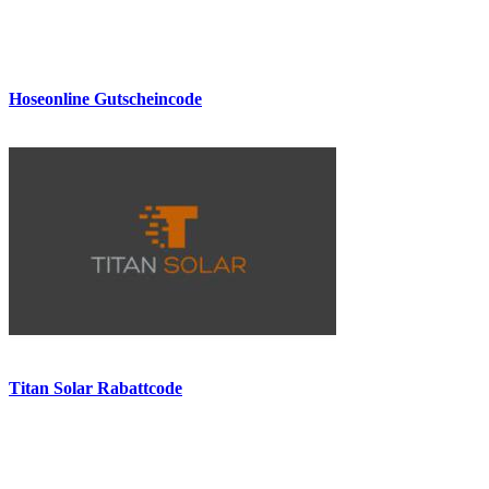
Hoseonline Gutscheincode
Titan Solar Rabattcode