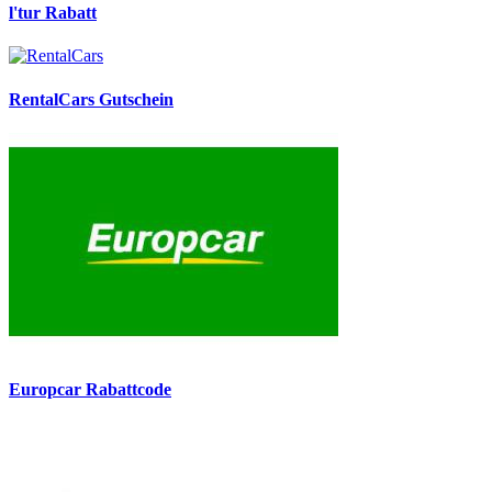
l'tur Rabatt
RentalCars Gutschein
Europcar Rabattcode